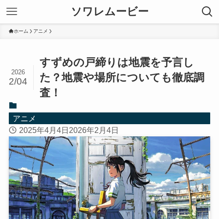
ソワレムービー
ホーム
アニメ
すずめの戸締りは地震を予言し
2026
た？地震や場所についても徹底調
2/04
査！
アニメ
2025年4月4日
2026年2月4日