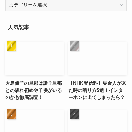
カ
テ
ゴ
リ
人気記事
ー
大島優子の旦那は誰？旦那
【NHK受信料】集金人が来
との馴れ初めや子供がいる
た時の断り方5選！インタ
のかも徹底調査！
ーホンに出てしまったら？