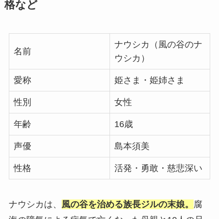
格など
ナウシカ（風の谷のナ
名前
ウシカ）
愛称
姫さま・姫姉さま
性別
女性
年齢
16歳
声優
島本須美
性格
活発・勇敢・慈悲深い
ナウシカは、
風の谷を治める族長ジルの末娘。
腐